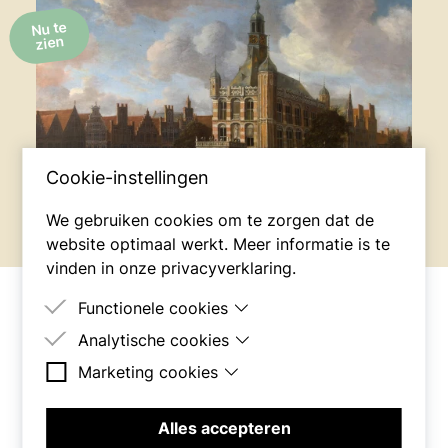
Nu te
zien
Cookie-instellingen
We gebruiken cookies om te zorgen dat de
website optimaal werkt. Meer informatie is te
vinden in onze
privacyverklaring
.
Functionele cookies
Analytische cookies
Deze cookies zijn nodig om de site goed te laten
werken.
Marketing cookies
Deze cookies worden gebruikt om het gedrag
Brink 56
van bezoekers op de site te meten.
Deze cookies worden gebruikt om een profiel
7411 BV Deventer
van bezoekers op te bouwen, bijvoorbeeld voor
Alles accepteren
het tonen van gerichte advertenties.