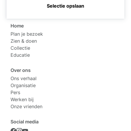
0570 - 640 590 (bereikbaar van di t/m zo 11:00 –
Selectie opslaan
17:00 uur)
Home
Plan je bezoek
Zien & doen
Collectie
Educatie
Over ons
Ons verhaal
Organisatie
Pers
Werken bij
Onze vrienden
Social media