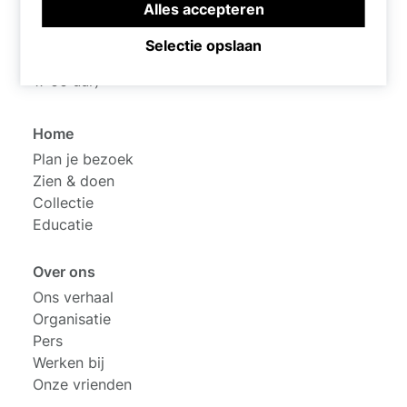
Brink 56
van bezoekers op te bouwen, bijvoorbeeld voor
Alles accepteren
het tonen van gerichte advertenties.
7411 BV Deventer
Selectie opslaan
0570 - 640 590 (bereikbaar van di t/m zo 11:00 –
17:00 uur)
Home
Plan je bezoek
Zien & doen
Collectie
Educatie
Over ons
Ons verhaal
Organisatie
Pers
Werken bij
Onze vrienden