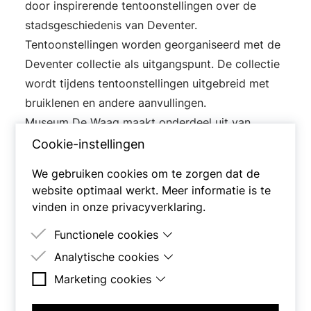
door inspirerende tentoonstellingen over de
stadsgeschiedenis van Deventer.
Tentoonstellingen worden georganiseerd met de
Deventer collectie als uitgangspunt. De collectie
wordt tijdens tentoonstellingen uitgebreid met
bruiklenen en andere aanvullingen.
Museum De Waag maakt onderdeel uit van
erfgoedorganisatie
Deventer Verhaal
.
Cookie-instellingen
We gebruiken cookies om te zorgen dat de
website optimaal werkt. Meer informatie is te
vinden in onze
privacyverklaring
.
Functionele cookies
Analytische cookies
Deze cookies zijn nodig om de site goed te laten
werken.
Marketing cookies
Deze cookies worden gebruikt om het gedrag
van bezoekers op de site te meten.
Deze cookies worden gebruikt om een profiel