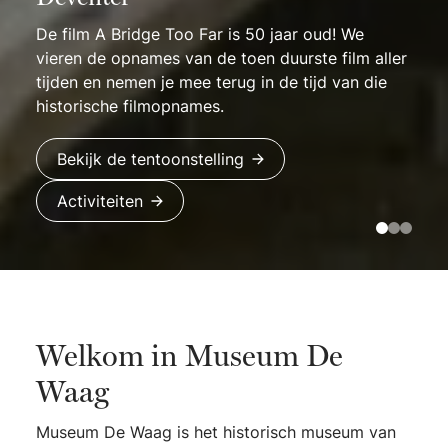
De film A Bridge Too Far is 50 jaar oud! We
vieren de opnames van de toen duurste film aller
Vaste opstelling
tijden en nemen je mee terug in de tijd van die
Deventer topstukken
historische filmopnames.
Aanschouw onze Deventer topstukken van
Leer het museum en de collectie nog beter
Bekijk de tentoonstelling
landelijke en zelfs internationale bekendheid.
kennen met onze gratis instaprondleiding!
Activiteiten
Bekijk de tentoonstelling
Bekijk activiteit
Welkom in Museum De
Waag
Museum De Waag is het historisch museum van