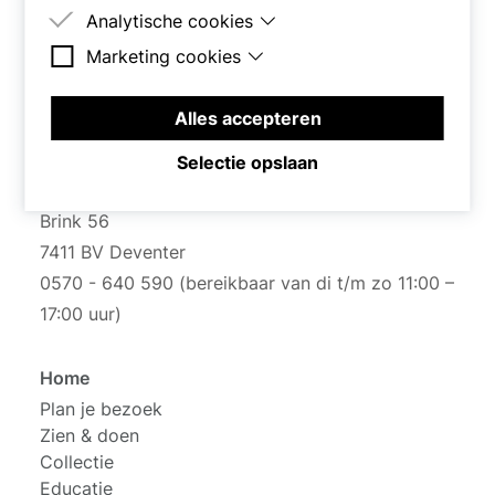
Analytische cookies
Deze cookies zijn nodig om de site goed te laten
werken.
Marketing cookies
Deze cookies worden gebruikt om het gedrag
van bezoekers op de site te meten.
Deze cookies worden gebruikt om een profiel
van bezoekers op te bouwen, bijvoorbeeld voor
Alles accepteren
het tonen van gerichte advertenties.
Selectie opslaan
Brink 56
7411 BV Deventer
0570 - 640 590 (bereikbaar van di t/m zo 11:00 –
17:00 uur)
Home
Plan je bezoek
Zien & doen
Collectie
Educatie