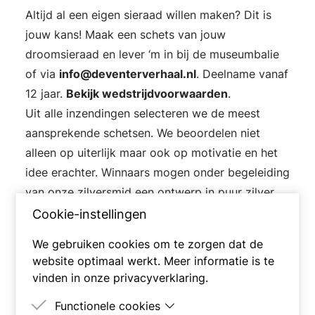
Altijd al een eigen sieraad willen maken? Dit is
jouw kans! Maak een schets van jouw
droomsieraad en lever ‘m in bij de museumbalie
of via
info@deventerverhaal.nl
. Deelname vanaf
12 jaar.
Bekijk wedstrijdvoorwaarden
.
Uit alle inzendingen selecteren we de meest
aansprekende schetsen. We beoordelen niet
alleen op uiterlijk maar ook op motivatie en het
idee erachter. Winnaars mogen onder begeleiding
van onze zilversmid een ontwerp in puur zilver
uitwerken. Hoe bijzonder!
Cookie-instellingen
Veel succes!
We gebruiken cookies om te zorgen dat de
website optimaal werkt. Meer informatie is te
Ontwerpformulier
vinden in onze
privacyverklaring
.
Functionele cookies