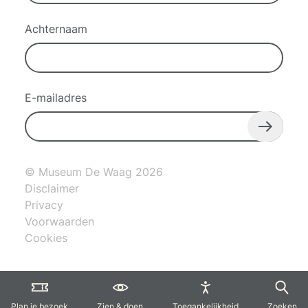
Achternaam
E-mailadres
© Museum De Waag 2026
Disclaimer
Privacy
Voorwaarden
Cookies
Plan je bezoek
Zien & doen
Toegankelijkheid
Zoeken