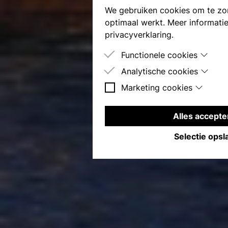
We gebruiken cookies om te zo
optimaal werkt. Meer informatie
privacyverklaring
.
Functionele cookies
Analytische cookies
Deze cookies zijn nodig om de s
werken.
Marketing cookies
Deze cookies worden gebruikt 
bezoekers op de site te meten.
Deze cookies worden gebruikt o
bezoekers op te bouwen, bijvoo
Alles accepte
van gerichte advertenties.
Selectie opsl