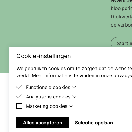
letters b
bloeiperi
Drukwerk
de verbo
Start 
Cookie-instellingen
We gebruiken cookies om te zorgen dat de website
werkt. Meer informatie is te vinden in onze
privacyv
Functionele cookies
Analytische cookies
Deze cookies zijn nodig om de site goed te laten werk
Ontdek Devente
Marketing cookies
Deze cookies worden gebruikt om het gedrag van bez
Boekenstad
site te meten.
Deze cookies worden gebruikt om een profiel van bezo
bouwen, bijvoorbeeld voor het tonen van gerichte adve
Alles accepteren
Selectie opslaan