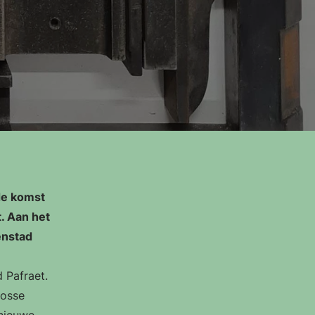
de komst
t. Aan het
enstad
 Pafraet.
losse