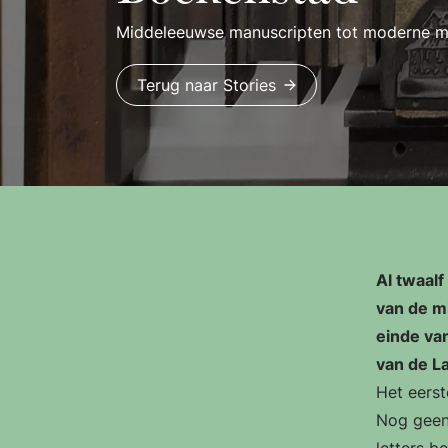
Middeleeuwse manuscripten tot moderne m
Terug naar Stories
Al twaal
van de mi
einde va
van de L
Het eerst
Nog geen 