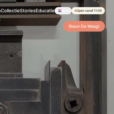
n
Collectie
Stories
Educatie
NL
Open vanaf 11:00
Steun De Waag!